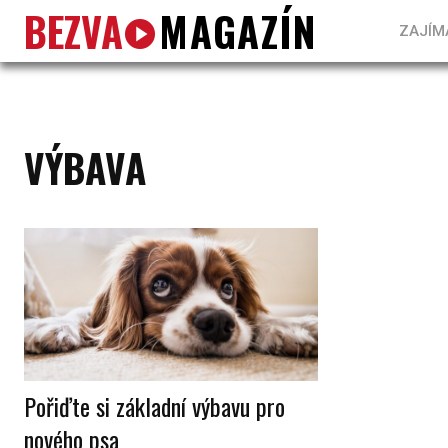
BEZVA
MAGAZÍN
ZAJÍM
VÝBAVA
Pořiďte si základní výbavu pro
nového psa