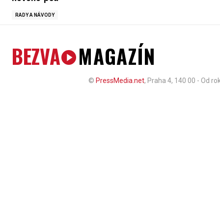
RADY A NÁVODY
BEZVA
MAGAZÍN
©
PressMedia.net
, Praha 4, 140 00 - Od r