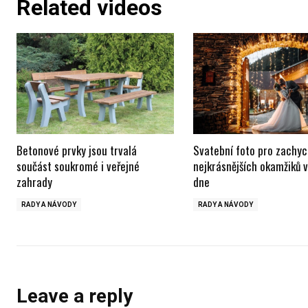
Related videos
Betonové prvky jsou trvalá
Svatební foto pro zachyc
součást soukromé i veřejné
nejkrásnějších okamžiků 
zahrady
dne
RADY A NÁVODY
RADY A NÁVODY
Leave a reply