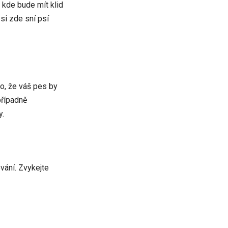
, kde bude mít klid
 si zde sní psí
to, že váš pes by
případně
y.
vání. Zvykejte