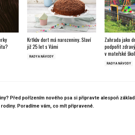
erky
Krtkův dort má narozeniny. Slaví
Zahrada jako dr
itu?
již 25 let s Vámi
podpořit zdravý
v mateřské ško
RADY A NÁVODY
RADY A NÁVODY
odiny? Před pořízením nového psa si připravte alespoň základ
 rodiny. Poradíme vám, co mít připravené.