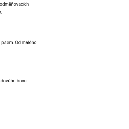
 a odměňovacích
o.
se psem. Od malého
hodového boxu