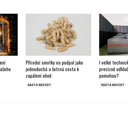
ení
Přírodní smotky na podpal jako
I velké technic
vašeho
jednoduchá a šetrná cesta k
precizně odhlu
zapálení ohně
pomohou?
RADY A NÁVODY
RADY A NÁVODY