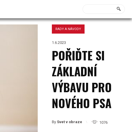
RADY A NÁVODY
1.6.2023
POŘIĎTE SI
ZÁKLADNÍ
VÝBAVU PRO
NOVÉHO PSA
By
Svet v obraze
1076