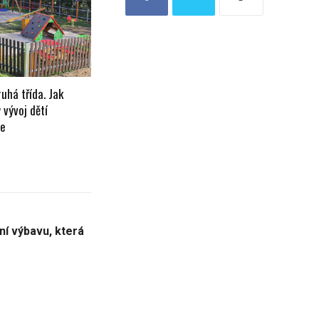
uhá třída. Jak
 vývoj dětí
le
ní výbavu, která