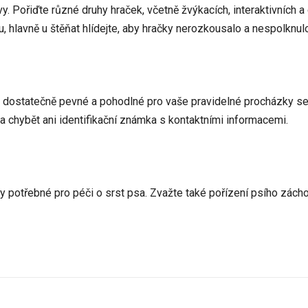
vy. Pořiďte různé druhy hraček, včetně žvýkacích, interaktivních
u, hlavně u štěňat hlídejte, aby hračky nerozkousalo a nespolknul
ýt dostatečně pevné a pohodlné pro vaše pravidelné procházky 
a chybět ani identifikační známka s kontaktními informacemi.
by potřebné pro péči o srst psa. Zvažte také pořízení psího zác