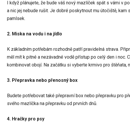
I když plánujete, že bude váš nový mazlíček spát s vámi v pos
a nic jej nebude rušit. Je dobré poskytnout mu útočiště, kam s
pamlsek.
2. Miska na vodu i na jídlo
K základním potřebám rozhodně patří pravidelná strava. Připr
měl mít k pitné a nezávadné vodě přístup po celý den i noc. 
kombinovat obojí. Na začátku si vyberte krmivo pro štěňata, n
3. Přepravka nebo přenosný box
Budete potřebovat také přepravní box nebo přepravku pro přev
svého mazlíčka na přepravku od prvních dnů.
4. Hračky pro psy