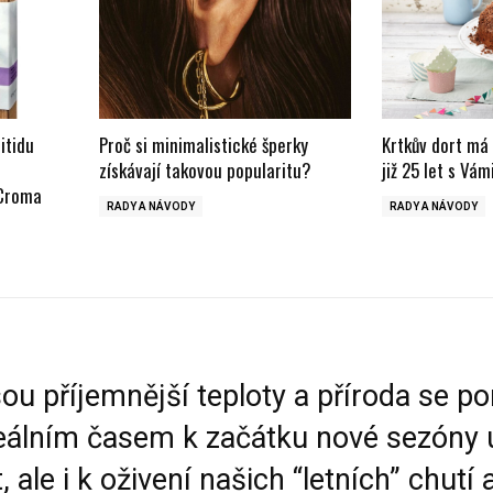
itidu
Proč si minimalistické šperky
Krtkův dort má 
e
získávají takovou popularitu?
již 25 let s Vám
iCroma
RADY A NÁVODY
RADY A NÁVODY
ou příjemnější teploty a příroda se p
deálním časem k začátku nové sezóny u
 ale i k oživení našich “letních” chutí 