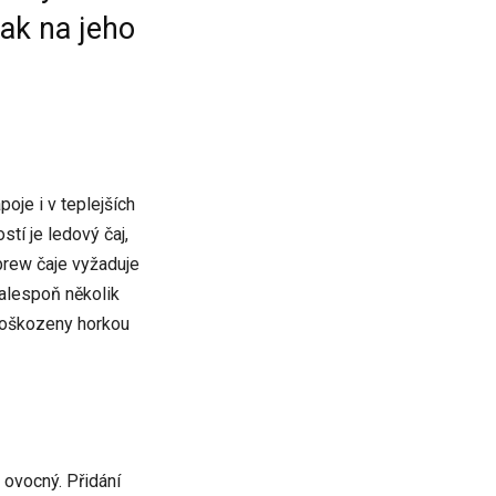
Jak na jeho
poje i v teplejších
tí je ledový čaj,
 brew čaje vyžaduje
 alespoň několik
 poškozeny horkou
 ovocný. Přidání