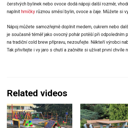
čerstvých bylinek nebo ovoce dodá nápoji další rozměr, vhodn
naplnit
hrníčky
různou směsí bylin, ovoce a čaje. Můžete si vytv
Nápoj můžete samozřejmě doplnit medem, cukrem nebo dalšími 
je současně téměř jako ovocný pohár potěší při odpoledním 
na tradiční cold brew přípravu, nezoufejte. Někteří výrobci nab
Tak přivítejte i vy jaro s chutí a začněte si užívat první chví
Related videos