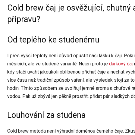
Cold brew čaj je osvěžující, chutn
přípravu?
Od teplého ke studenému
I přes vyšší teploty není důvod opustit naši lásku k čaji. Poku
měsících, ale ve studené variantě. Nejen proto je
dárkový čaj
i
kdy stačí uvařit jakoukoli oblíbenou příchuť čaje a nechat vy
více času než tradiční způsob vaření, ale výsledek stojí za 
hodin. Tímto způsobem se uvolňují jemné aroma a chuťové nuan
vodou. Pak už zbývá jen pěkně prostřít, přidat pár sladkých do
Louhování za studena
Cold brew metoda není výhradní doménou černého čaje. Zkuste