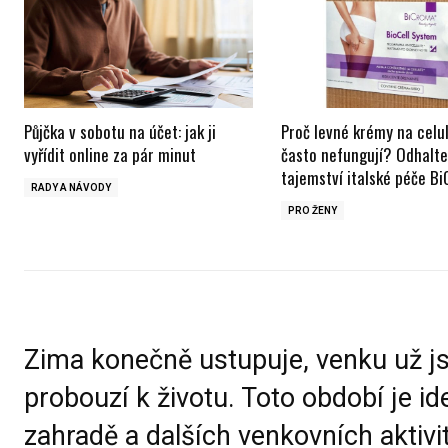
Půjčka v sobotu na účet: jak ji
Proč levné krémy na celul
vyřídit online za pár minut
často nefungují? Odhalt
tajemství italské péče B
RADY A NÁVODY
PRO ŽENY
Zima konečně ustupuje, venku už js
probouzí k životu. Toto období je i
zahradě a dalších venkovních aktivit,