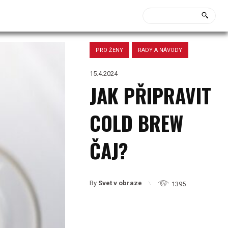
PRO ŽENY
RADY A NÁVODY
15.4.2024
JAK PŘIPRAVIT
COLD BREW
ČAJ?
By
Svet v obraze
1395