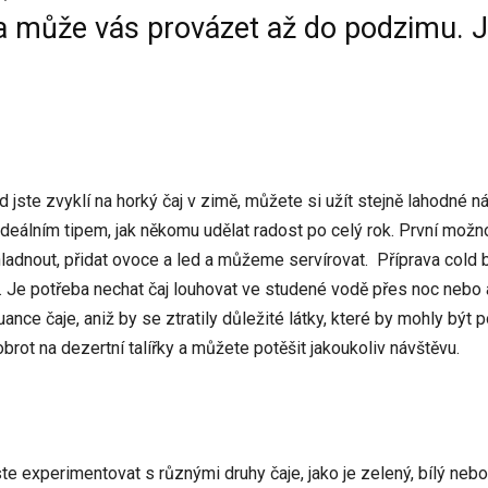
ý a může vás provázet až do podzimu. 
d jste zvyklí na horký čaj v zimě, můžete si užít stejně lahodné ná
deálním tipem, jak někomu udělat radost po celý rok. První možnos
chladnout, přidat ovoce a led a můžeme servírovat. Příprava cold
to. Je potřeba nechat čaj louhovat ve studené vodě přes noc nebo
ce čaje, aniž by se ztratily důležité látky, které by mohly být
brot na dezertní talířky a můžete potěšit jakoukoliv návštěvu.
 experimentovat s různými druhy čaje, jako je zelený, bílý nebo