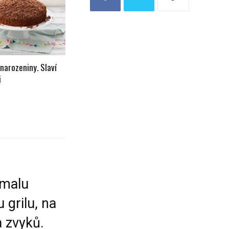
narozeniny. Slaví
i
omalu
 grilu, na
a zvyků.