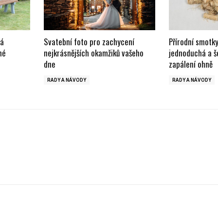
lá
Svatební foto pro zachycení
Přírodní smotky
né
nejkrásnějších okamžiků vašeho
jednoduchá a š
dne
zapálení ohně
RADY A NÁVODY
RADY A NÁVODY