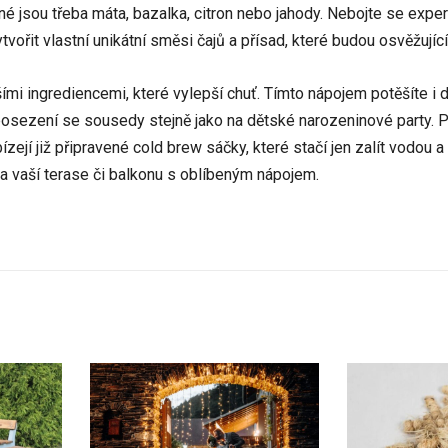
é jsou třeba máta, bazalka, citron nebo jahody. Nebojte se expe
ořit vlastní unikátní směsi čajů a přísad, které budou osvěžující 
ingrediencemi, které vylepší chuť. Tímto nápojem potěšíte i dě
posezení se sousedy stejně jako na dětské narozeninové party.
ízejí již připravené cold brew sáčky, které stačí jen zalít vodou a
le na vaší terase či balkonu s oblíbeným nápojem.