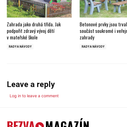
Zahrada jako druhá třída. Jak
Betonové prvky jsou trva
podpořit zdravý vývoj dětí
součást soukromé i veřej
v mateřské škole
zahrady
RADY A NÁVODY
RADY A NÁVODY
Leave a reply
Log in to leave a comment
BEZVA
MAGAZÍN