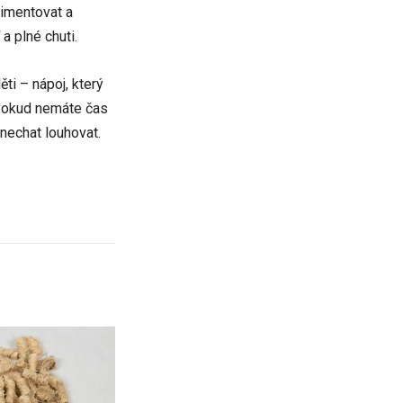
rimentovat a
a plné chuti.
ti – nápoj, který
 Pokud nemáte čas
 nechat louhovat.