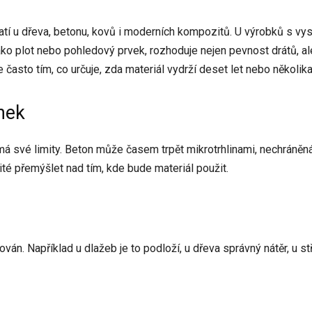
platí u dřeva, betonu, kovů i moderních kompozitů. U výrobků s v
 jako plot nebo pohledový prvek, rozhoduje nejen pevnost drátů, al
e často tím, co určuje, zda materiál vydrží deset let nebo několi
nek
l má své limity. Beton může časem trpět mikrotrhlinami, nechráněn
ité přemýšlet nad tím, kde bude materiál použit.
ván. Například u dlažeb je to podloží, u dřeva správný nátěr, u st