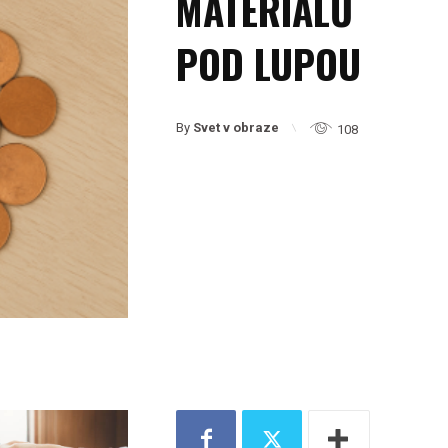
MATERIÁLŮ
POD LUPOU
By
Svet v obraze
108