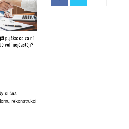
ší půjčka: co za ní
idé volí nejčastěji?
dy si čas
domu, rekonstrukci