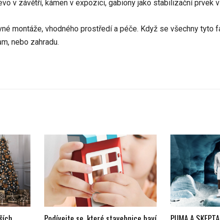
 v závětří, kámen v expozici, gabiony jako stabilizační prvek v
ávné montáže, vhodného prostředí a péče. Když se všechny tyto fa
ům, nebo zahradu.
ších
Podívejte se, které stavebnice baví
PUMA A SKEPTA