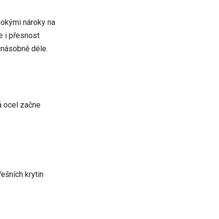
ysokými nároky na
e i přesnost
kanásobně déle.
á ocel začne
řešních krytin