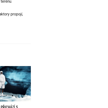
 terénu.
ktory propojí,
 PŘICHÁZÍ S