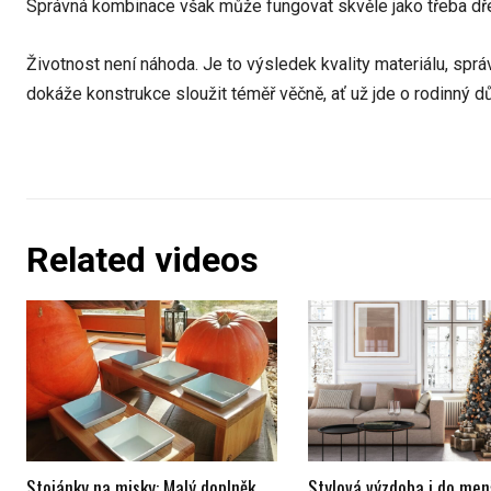
Správná kombinace však může fungovat skvěle jako třeba dřevo
Životnost není náhoda. Je to výsledek kvality materiálu, spr
dokáže konstrukce sloužit téměř věčně, ať už jde o rodinný d
Related videos
Stojánky na misky: Malý doplněk,
Stylová výzdoba i do men