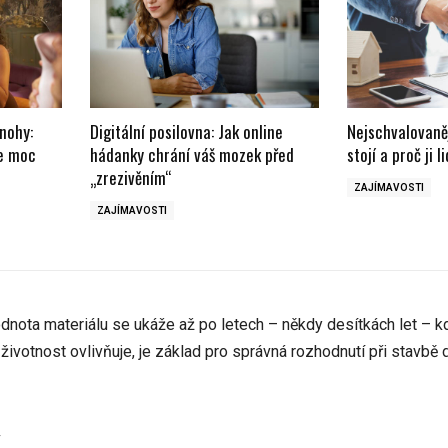
 nohy:
Digitální posilovna: Jak online
Nejschvalovaněj
se moc
hádanky chrání váš mozek před
stojí a proč ji l
„zrezivěním“
ZAJÍMAVOSTI
ZAJÍMAVOSTI
odnota materiálu se ukáže až po letech – někdy desítkách let – k
ivotnost ovlivňuje, je základ pro správná rozhodnutí při stavbě 
y