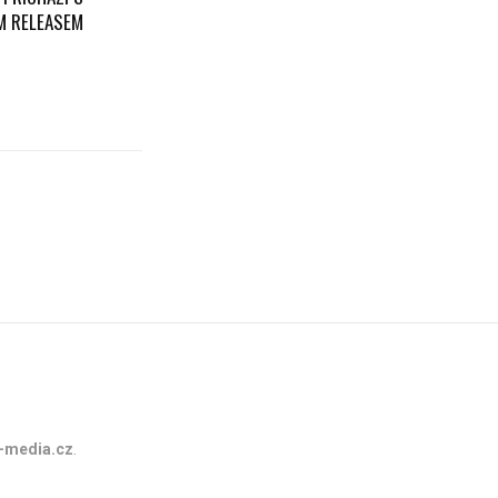
M RELEASEM
-media.cz
.