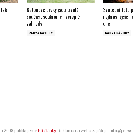
 Jak
Betonové prvky jsou trvalá
Svatební foto 
í
součást soukromé i veřejné
nejkrásnějších
zahrady
dne
RADY A NÁVODY
RADY A NÁVODY
oku 2008 publikujeme
PR články
. Reklamu na webu zajišťuje:
info@press