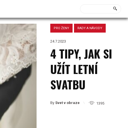
PRO ŽENY
RADY A NÁVODY
24.7.2023
4 TIPY, JAK SI
UŽÍT LETNÍ
SVATBU
By
Svet v obraze
1395