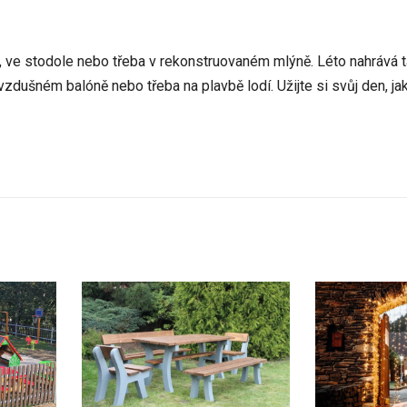
i, ve stodole nebo třeba v rekonstruovaném mlýně. Léto nahrává 
zdušném balóně nebo třeba na plavbě lodí. Užijte si svůj den, jak