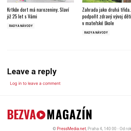
Krtkův dort má narozeniny. Slaví
Zahrada jako druhá třída.
již 25 let s Vámi
podpořit zdravý vývoj dět
v mateřské škole
RADY A NÁVODY
RADY A NÁVODY
Leave a reply
Log in to leave a comment
BEZVA
MAGAZÍN
©
PressMedia.net
, Praha 4, 140 00 - Od r