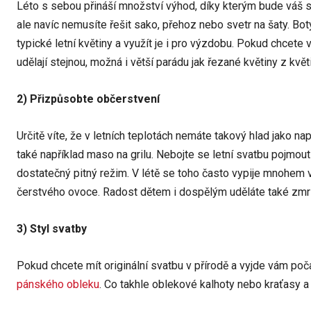
Léto s sebou přináší množství výhod, díky kterým bude váš
ale navíc nemusíte řešit sako, přehoz nebo svetr na šaty. Bo
typické letní květiny a využít je i pro výzdobu. Pokud chcete v
udělají stejnou, možná i větší parádu jak řezané květiny z květi
2) Přizpůsobte občerstvení
Určitě víte, že v letních teplotách nemáte takový hlad jako na
také například maso na grilu. Nebojte se letní svatbu pojmout
dostatečný pitný režim. V létě se toho často vypije mnohem
čerstvého ovoce. Radost dětem i dospělým uděláte také zmrzl
3) Styl svatby
Pokud chcete mít originální svatbu v přírodě a vyjde vám poča
pánského obleku
. Co takhle oblekové kalhoty nebo kraťasy a