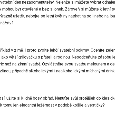
 svatební den nezapomenutelný. Nejenže si můžete vybrat odhal
ty mohou být otevřené a bez silonek. Zároveň si můžete k letní s
ýrazně ušetřit, nebojte se letní květiny natrhat na poli nebo na lou
nářství.
příklad v zimě. I proto zvolte lehčí svatební pokrmy. Oceníte zelen
 jako větší grilovačku s přáteli a rodinou. Nepodceňujte zásobu 
 víc než na zimní svatbě. Ozvláštněte svou svatbu melounem a d
inou, případně alkoholickými i nealkoholickými míchanými drink
sí, užijte si klidně bosý obřad. Nenuťte svůj protějšek do klasi
 k tomu jen elegantní ležérnost v podobě košile a vestičky?