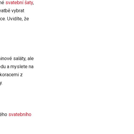
ené
svatební šaty
,
vatbě vybrat
ce. Uvidíte, že
inové saláty, ale
ledu a myslete na
ekoracemi z
y.
ckého
svatebního