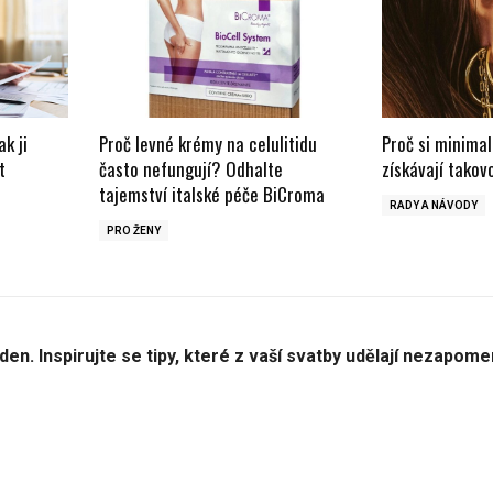
ak ji
Proč levné krémy na celulitidu
Proč si minimal
t
často nefungují? Odhalte
získávají takov
tajemství italské péče BiCroma
RADY A NÁVODY
PRO ŽENY
den. Inspirujte se tipy, které z vaší svatby udělají nezapome