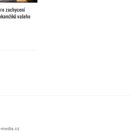
pro zachycení
 okamžiků vašeho
-media.cz
.