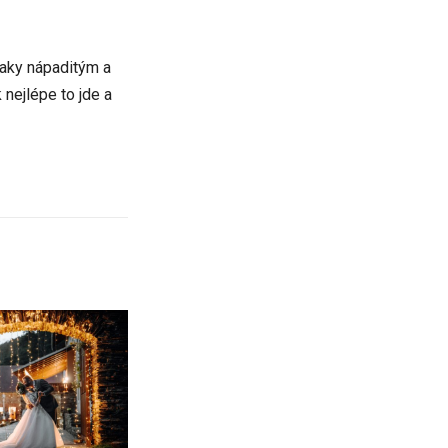
taky nápaditým a
 nejlépe to jde a