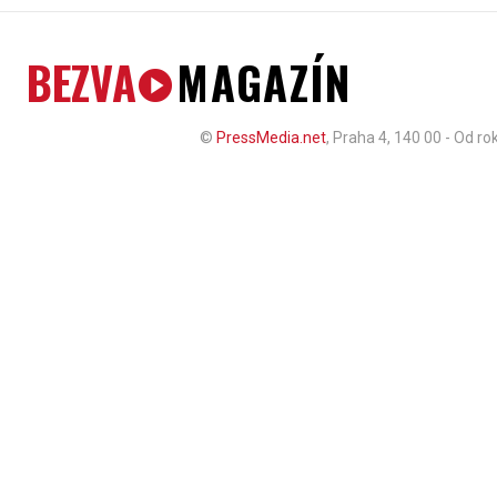
BEZVA
MAGAZÍN
©
PressMedia.net
, Praha 4, 140 00 - Od r