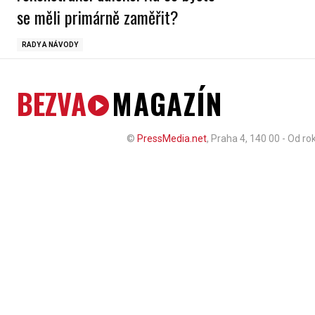
se měli primárně zaměřit?
RADY A NÁVODY
BEZVA
MAGAZÍN
©
PressMedia.net
, Praha 4, 140 00 - Od r