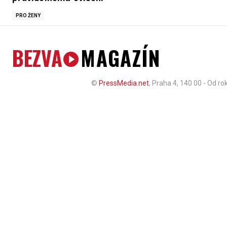
PRO ŽENY
BEZVA
MAGAZÍN
©
PressMedia.net
, Praha 4, 140 00 - Od r